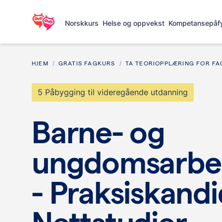
Norskkurs
Helse og oppvekst
Kompetansepåfy
HJEM
GRATIS FAGKURS
TA TEORIOPPLÆRING FOR FAG
5 Påbygging til videregående utdanning
Barne- og
ungdomsarbei
- Praksiskandi