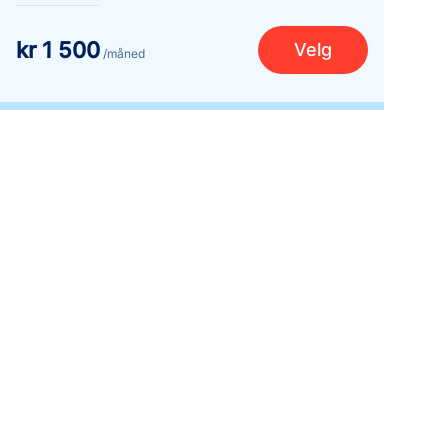
kr 1 500
Velg
/måned