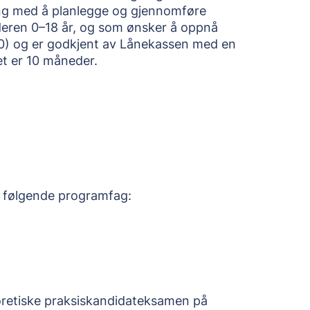
ring med å planlegge og gjennomføre
lderen 0–18 år, og som ønsker å oppnå
K20) og er godkjent av Lånekassen med en
et er 10 måneder.
v følgende programfag:
teoretiske praksiskandidateksamen på