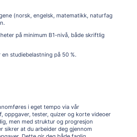
fagene (norsk, engelsk, matematikk, naturfag
n.
gheter på minimum B1-nivå, både skriftlig
r en studiebelastning på 50 %.
nnomføres i eget tempo via vår
ff, oppgaver, tester, quizer og korte videoer
dig, men med struktur og progresjon
er sikrer at du arbeider deg gjennom
gaver. Dette gir deg både faglig