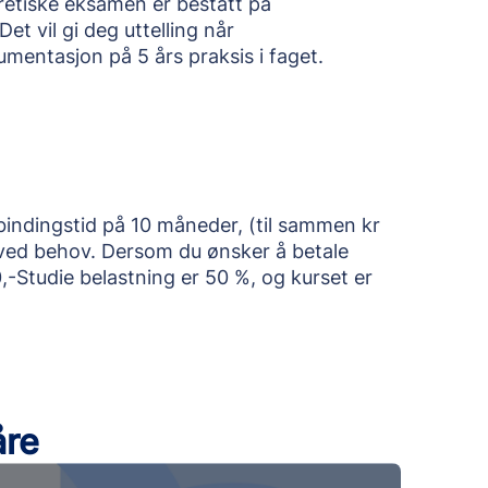
oretiske eksamen er bestått på
t vil gi deg uttelling når
mentasjon på 5 års praksis i faget.
bindingstid på 10 måneder, (til sammen kr
 ved behov. Dersom du ønsker å betale
,-Studie belastning er 50 %, og kurset er
åre