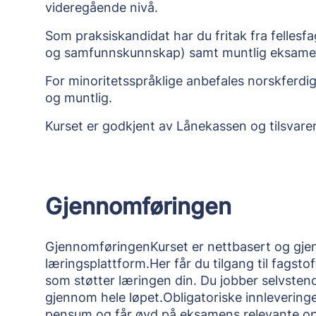
videregående nivå.
Som praksiskandidat har du fritak fra felles
og samfunnskunnskap) samt muntlig eksame
For minoritetsspråklige anbefales norskferdi
og muntlig.
Kurset er godkjent av Lånekassen og tilsvare
Gjennomføringen
GjennomføringenKurset er nettbasert og gje
læringsplattform.Her får du tilgang til fagsto
som støtter læringen din. Du jobber selvsten
gjennom hele løpet.Obligatoriske innlevering
pensum og får øvd på eksamens relevante opp