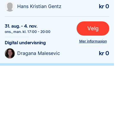
kr 0
Hans Kristian Gentz
31. aug.
-
4. nov.
Velg
ons., man.
kl.
17:00
-
20:00
Mer informasjon
Digital undervisning
kr 0
Dragana Malesevic