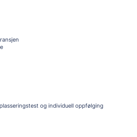
bransjen
re
plasseringstest og individuell oppfølging