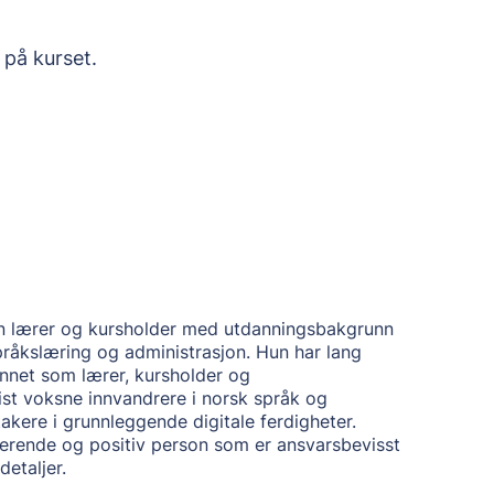
 på kurset.
en lærer og kursholder med utdanningsbakgrunn
åkslæring og administrasjon. Hun har lang
t annet som lærer, kursholder og
ist voksne innvandrere i norsk språk og
kere i grunnleggende digitale ferdigheter.
derende og positiv person som er ansvarsbevisst
etaljer.