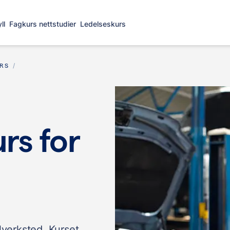
ll
Fagkurs nettstudier
Ledelseskurs
URS
rs for
lverksted. Kurset