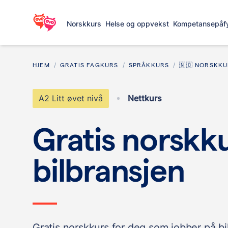
Norskkurs
Helse og oppvekst
Kompetansepåfy
HJEM
GRATIS FAGKURS
SPRÅKKURS
🇳🇴 NORSKK
A2 Litt øvet nivå
Nettkurs
Gratis norskku
bilbransjen
Gratis norskkurs for deg som jobber på bi