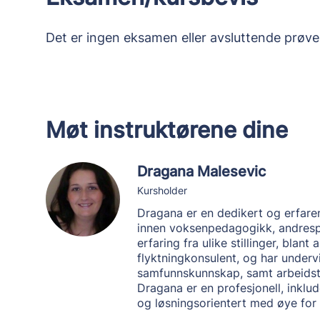
Det er ingen eksamen eller avsluttende prøve
Møt instruktørene dine
Dragana Malesevic
Kursholder
Dragana er en dedikert og erfar
innen voksenpedagogikk, andrespr
erfaring fra ulike stillinger, blan
flyktningkonsulent, og har underv
samfunnskunnskap, samt arbeidsta
Dragana er en profesjonell, inklu
og løsningsorientert med øye for d