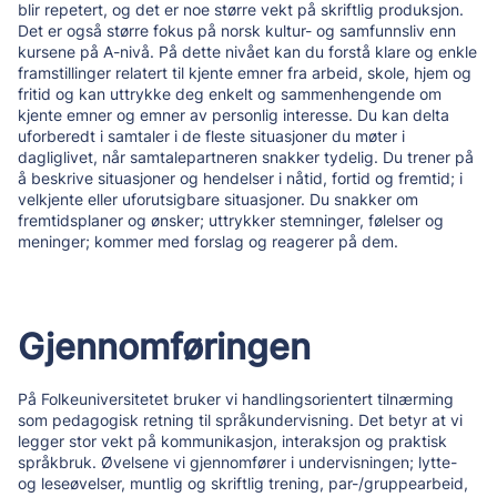
blir repetert, og det er noe større vekt på skriftlig produksjon.
Det er også større fokus på norsk kultur- og samfunnsliv enn
kursene på A-nivå. På dette nivået kan du forstå klare og enkle
framstillinger relatert til kjente emner fra arbeid, skole, hjem og
fritid og kan uttrykke deg enkelt og sammenhengende om
kjente emner og emner av personlig interesse. Du kan delta
uforberedt i samtaler i de fleste situasjoner du møter i
dagliglivet, når samtalepartneren snakker tydelig. Du trener på
å beskrive situasjoner og hendelser i nåtid, fortid og fremtid; i
velkjente eller uforutsigbare situasjoner. Du snakker om
fremtidsplaner og ønsker; uttrykker stemninger, følelser og
meninger; kommer med forslag og reagerer på dem.
Gjennomføringen
På Folkeuniversitetet bruker vi handlingsorientert tilnærming
som pedagogisk retning til språkundervisning. Det betyr at vi
legger stor vekt på kommunikasjon, interaksjon og praktisk
språkbruk. Øvelsene vi gjennomfører i undervisningen; lytte-
og leseøvelser, muntlig og skriftlig trening, par-/gruppearbeid,