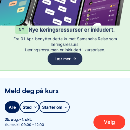
Nye læringsressurser er inkludert.
NY
Fra 01 Apr. benytter dette kurset Samanehs Reise som
læringsressurs.
Læringsressursen er inkludert i kursprisen.
Lær mer
Meld deg på kurs
Alle
Sted
Starter om
25. aug.
-
1. okt.
Velg
tir., tor.
kl.
09:00
-
12:00