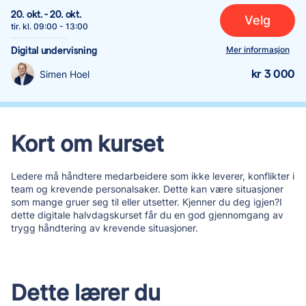
20. okt.
-
20. okt.
Velg
tir.
kl.
09:00
-
13:00
Mer informasjon
Digital undervisning
kr 3 000
Simen Hoel
Kort om kurset
Ledere må håndtere medarbeidere som ikke leverer, konflikter i
team og krevende personalsaker. Dette kan være situasjoner
som mange gruer seg til eller utsetter. Kjenner du deg igjen?I
dette digitale halvdagskurset får du en god gjennomgang av
trygg håndtering av krevende situasjoner.
Dette lærer du