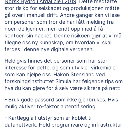
Norsk Hydro i Årdal ble i 2019
. Dette medførte 
stor risiko for selskapet og produksjonen måtte 
gå over i manuell drift. Andre ganger kan vi lese 
om personer som tror de har fått melding fra 
noen de kjenner, men endt opp med å få 
kontoen sin hacket. Denne risikoen gjør at vi må 
tilegne oss ny kunnskap, om hvordan vi skal 
ferdes i denne nye digitale verdenen. 
Heldigvis finnes det personer som har stor 
interesse for dette, og som utvikler virkemidler 
som kan hjelpe oss. Håkon Stensland ved 
forskningsinstituttet Simula har følgende tips om 
hva du kan gjøre for å selv være sikrere på nett: 
- Bruk gode passord som ikke gjenbrukes. Hvis 
mulig aktiver to-faktor autentifisering. 
- Kartlegg alt utstyr som er koblet til 
datanettverk. Hold programvare og infrastruktur 