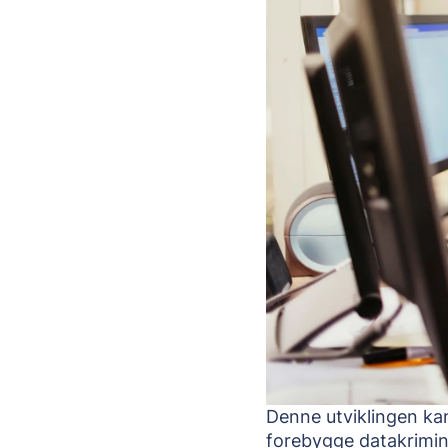
Denne utviklingen ka
forebygge datakrimina