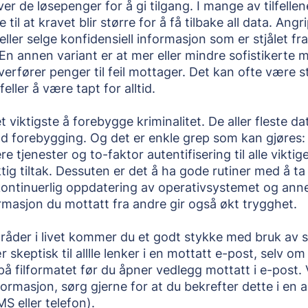
r de løsepenger for å gi tilgang. I mange av tilfellene 
il at kravet blir større for å få tilbake all data. Angripe
 eller selge konfidensiell informasjon som er stjålet fra
En annen variant er at mer eller mindre sofistikerte m
overfører penger til feil mottager. Det kan ofte være 
lfeller å være tapt for alltid.
det viktigste å forebygge kriminalitet. De aller fleste 
 forebygging. Og det er enkle grep som kan gjøres:
e tjenester og to-faktor autentifisering til alle viktige
tig tiltak. Dessuten er det å ha gode rutiner med å ta
ontinuerlig oppdatering av operativsystemet og ann
ormasjon du mottatt fra andre gir også økt trygghet.
råder i livet kommer du et godt stykke med bruk av s
skeptisk til alllle lenker i en mottatt e-post, selv om
 på filformatet før du åpner vedlegg mottatt i e-post. 
nformasjon, sørg gjerne for at du bekrefter dette i en
S eller telefon).