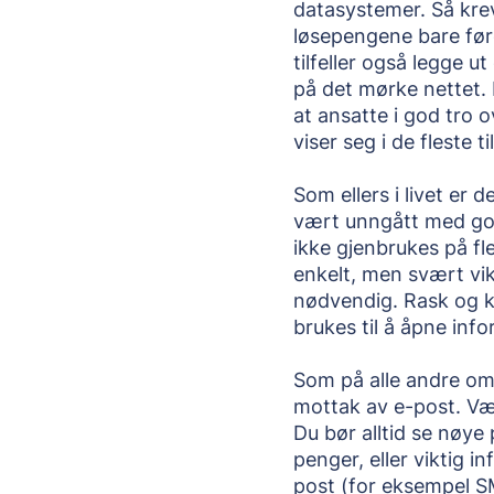
datasystemer. Så kreve
løsepengene bare føre t
tilfeller også legge ut
på det mørke nettet. 
at ansatte i god tro 
viser seg i de fleste ti
Som ellers i livet er 
vært unngått med god
ikke gjenbrukes på fler
enkelt, men svært vik
nødvendig. Rask og k
brukes til å åpne inf
Som på alle andre om
mottak av e-post. Vær 
Du bør alltid se nøye
penger, eller viktig i
post (for eksempel SM