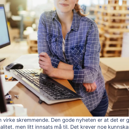
n virke skremmende. Den gode nyheten er at det er g
litet, men litt innsats må til. Det krever noe kunnska