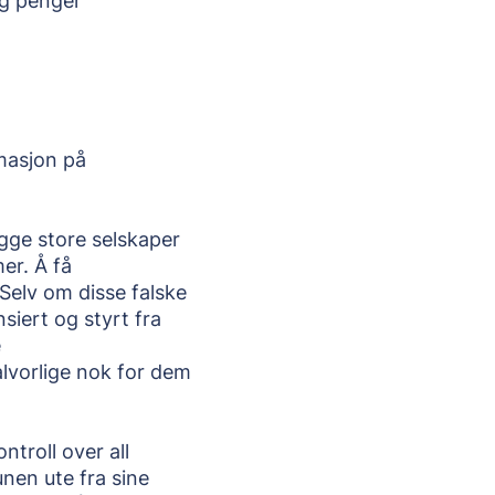
eg penger
masjon på 
egge store selskaper 
r. Å få 
Selv om disse falske 
iert og styrt fra 
 
vorlige nok for dem 
troll over all 
en ute fra sine 