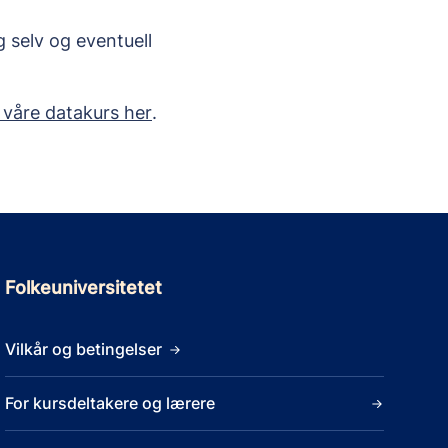
 selv og eventuell 
 våre datakurs her
.
Folkeuniversitetet
Vilkår og betingelser
For kursdeltakere og lærere