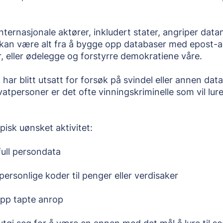
nternasjonale aktører, inkludert stater, angriper data
 kan være alt fra å bygge opp databaser med epost-adre
, eller ødelegge og forstyrre demokratiene våre.
har blitt utsatt for forsøk på svindel eller annen datak
atpersoner er det ofte vinningskriminelle som vil lure 
ypisk uønsket aktivitet:
full persondata
 personlige koder til penger eller verdisaker
opp tapte anrop