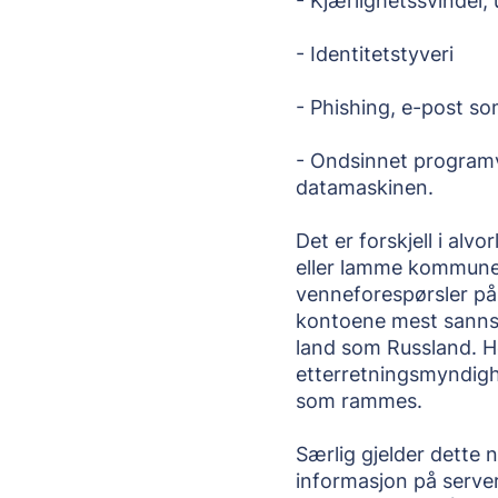
- Kjærlighetssvindel,
- Identitetstyveri
- Phishing, e-post so
- Ondsinnet programva
datamaskinen.
Det er forskjell i alv
eller lamme kommuner 
venneforespørsler på 
kontoene mest sannsyn
land som Russland. He
etterretningsmyndigh
som rammes.
Særlig gjelder dette 
informasjon på server