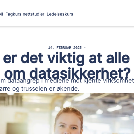
ll
Fagkurs nettstudier
Ledelseskurs
14. FEBRUAR 2023 -
er det viktig at all
om datasikkerhet?
om dataangrep i mediene mot kjente virksomheter
ørre og trusselen er økende.