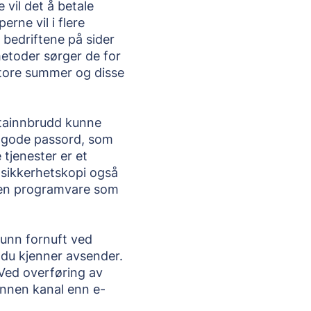
vil det å betale 
rne vil i flere 
 bedriftene på sider 
etoder sørger de for 
store summer og disse 
datainnbrudd kunne 
 gode passord, som 
 tjenester er et 
 sikkerhetskopi også 
en programvare som 
unn fornuft ved 
 du kjenner avsender. 
Ved overføring av 
 annen kanal enn e-