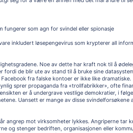
 utgi seg for å være en annen med det mål å lure til s
m fungerer som agn for svindel eller spionasje
re inkludert løsepengevirus som krypterer all infor
orlighetsgradene. Noe av dette har kraft nok til å ødel
fordi de blir ute av stand til å bruke sine datasysteme
Facebook fra falske kontoer er ikke like dramatiske. 
lig sprer propaganda fra «trollfabrikker», ofte finans
nsikten er å undergrave vestlige demokratier, i følge
etene. Uansett er mange av disse svindelforsøkene al
når angrep mot virksomheter lykkes. Angriperne tar kon
ne og stenger bedriften, organisasjonen eller kommun